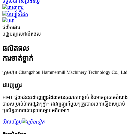
ទទួលបានសម្រង់តម្លៃ
ផលិតផល
មជ្ឈមណ្ឌលផលិតផល
ផលិតផល
ការចាត់ថ្នាក់
ក្រុមហ៊ុន Changzhou Hammermill Machinery Technology Co., Ltd.
ដាវញញួរ
HMT ផ្តល់ជូននូវដាវញញួរដែលមានគុណភាពខ្ពស់ និងអាចប្ដូរតាមបំណង
បានសម្រាប់ម៉ាកផ្សេងៗគ្នា។ ដាវញញួរនីមួយៗត្រូវបានរចនាឡើងសម្រាប់
ប្រសិទ្ធភាពកាត់បន្ថយសម្ភារៈអតិបរមា។
មើលបន្ថែម