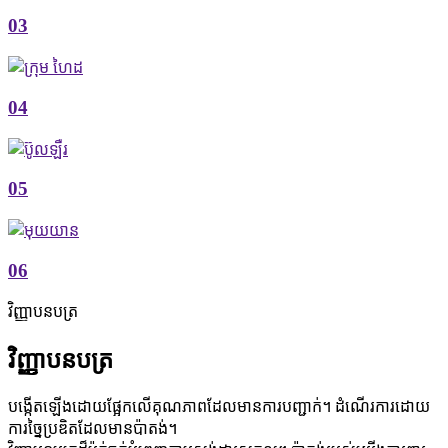
03
04
05
06
វិញ្ញាបនបត្រ
វិញ្ញាបនបត្រ
បង្កើតឡើងដោយផ្អែកលើគុណភាពដែលមានការបញ្ជាក់។ ដំណើរការដោយ
ការច្នៃប្រឌិតដែលមានប៉ាតង់។