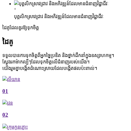
+
បុគ្គលិកស្រាវជ្រាវ និងអភិវឌ្ឍន៍ដែលមានជំនាញវិជ្ជាជីវៈ
ដៃគូដែលគួរឱ្យទុកចិត្ត
ដៃគូ
ទទួលបានការទុកចិត្តពីអ្នកច្នៃប្រឌិត និងថ្នាក់ដឹកនាំក្នុងឧស្សាហកម្ម។
ស្វែងរកម៉ាកល្បីៗដែលទុកចិត្តលើជំនាញរបស់យើង។
យើងរួមគ្នាបង្កើតដំណោះស្រាយដែលបង្កើតផលប៉ះពាល់។
01
02