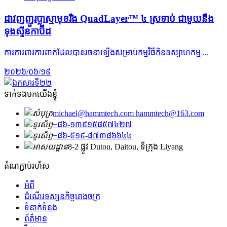
ដាវ​ញញួរ​ប្លាស្មា​មុខ​រឹង QuadLayer™ ៤ ស្រទាប់ ជាមួយ​នឹង​
ទុងស្ទីន​កាប៊ីដ
ការការពារការពាក់ដែលបានរចនាឡើងសម្រាប់កម្មវិធីកិនឧស្សាហកម្ម ...
២០២៦/០៦/១៩
ទាក់ទងមកយើងខ្ញុំ
michael@hammtech.com hammtech@163.com
+៨៦-១៣៩១៥៨៥៧៤២៧
+៨៦-៥១៩-៨៧៣៨៦៦៤៤
8-2 ផ្លូវ Dutou, Daitou, ទីក្រុង Liyang
តំណភ្ជាប់រហ័ស
អំពី
ដំណើរទស្សនកិច្ចរោងចក្រ
ទំនាក់ទំនង
ព័ត៌មាន