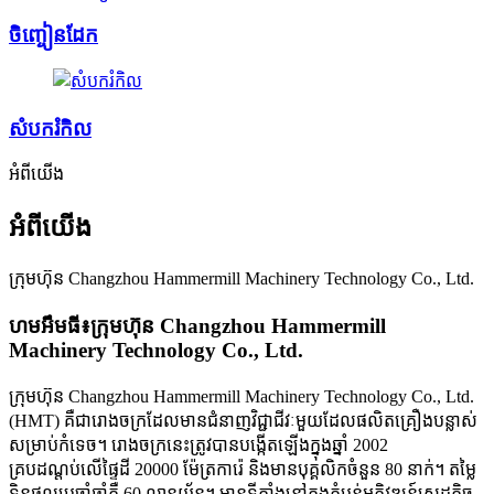
ចិញ្ចៀនដែក
សំបករំកិល
អំពីយើង
អំពីយើង
ក្រុមហ៊ុន Changzhou Hammermill Machinery Technology Co., Ltd.
ហមអឹមធី៖
ក្រុមហ៊ុន Changzhou Hammermill
Machinery Technology Co., Ltd.
ក្រុមហ៊ុន Changzhou Hammermill Machinery Technology Co., Ltd.
(HMT) គឺជារោងចក្រដែលមានជំនាញវិជ្ជាជីវៈមួយដែលផលិតគ្រឿងបន្លាស់
សម្រាប់កំទេច។ រោងចក្រនេះត្រូវបានបង្កើតឡើងក្នុងឆ្នាំ 2002
គ្របដណ្តប់លើផ្ទៃដី 20000 ម៉ែត្រការ៉េ និងមានបុគ្គលិកចំនួន 80 នាក់។ តម្លៃ
ទិន្នផលប្រចាំឆ្នាំគឺ 60 លានយ័ន។ មានទីតាំងនៅក្នុងតំបន់អភិវឌ្ឍន៍សេដ្ឋកិច្ច