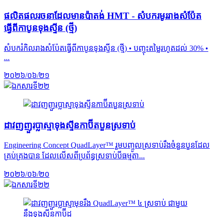
ផលិតផលរចនាដែលមានប៉ាតង់ HMT - សំបករមូររាងសំប៉ែត
ធ្វើពីកាបូនទុងស្ទីន (ថ្មី)
សំបករំកិលរាងសំប៉ែតធ្វើពីកាបូនទុងស្ទីន (ថ្មី) • បញ្ចុះតម្លៃរហូតដល់ 30% •
...
២០២៦/០៦/២១
ដាវញញួរប្លាស្មាទុងស្ទីនកាប៊ីតបួនស្រទាប់
Engineering Concept QuadLayer™ រួមបញ្ចូលស្រទាប់រឹងចំនួនបួនដែល
គ្រប់គ្រងបាន ដែលលើសពីប្រព័ន្ធស្រទាប់បីធម្មតា...
២០២៦/០៦/២០