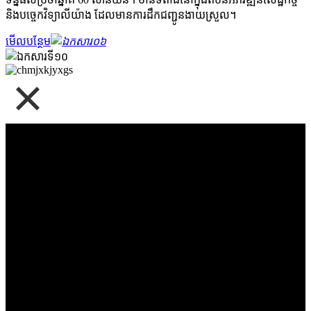
និងបច្ចេកវិទ្យាលីយ៉ាង ដែលមានការដឹកជញ្ជូនងាយស្រួល។
មើលបន្ថែម