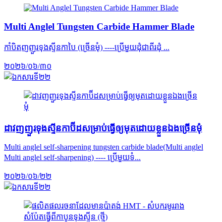
Multi Anglel Tungsten Carbide Hammer Blade
កាំបិតញញួរទុងស្ទីនកាបៃ (ច្រើនមុំ) ----ប្រើមួយដុំជាពីរដុំ ...
២០២៦/០៦/៣០
ដាវញញួរ​ទុងស្ទីន​កាប៊ីដ​សម្រាប់​ធ្វើ​ឲ្យ​មុត​ដោយ​ខ្លួន​ឯង​ច្រើន​មុំ
Multi anglel self-sharpening tungsten carbide blade(Multi anglel
Multi anglel self-sharpening) ---- ប្រើមួយទំ...
២០២៦/០៦/២២