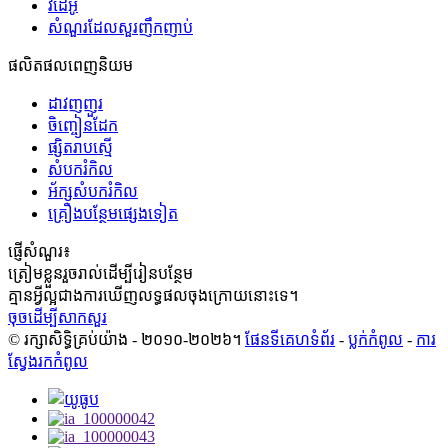
វីដេអូ
សំណួរដែលសួរញឹកញាប់
ផលិតផលពេញនិយម
ដាវញញួរ
ចិញ្ចៀនដែក
ផ្សិតរាបស្មើ
សំបករំកិល
អ័ក្ស​សំបក​រំកិល
គ្រឿងបន្ថែមផ្សេងទៀត
ផ្ញើសំណួរ៖
ត្រៀមខ្លួនរួចរាល់ដើម្បីរៀនបន្ថែម
គ្មានអ្វីល្អជាងការឃើញលទ្ធផលចុងក្រោយនោះទេ។
ចុចដើម្បីសាកសួរ
© រក្សាសិទ្ធិគ្រប់យ៉ាង - ២០១០-២០២៦។
ផែនទីគេហទំព័រ
-
ប្លក់​កំពូល
-
ការ
ស្វែងរកកំពូល