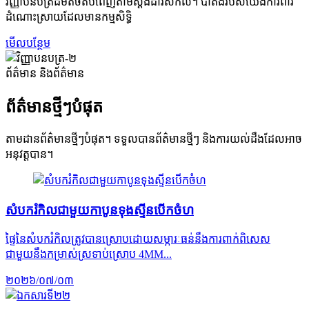
វិញ្ញាបនបត្រដ៏ម៉ត់ចត់បំពេញតាមស្តង់ដារសកល។ ប៉ាតង់របស់យើងការពារ
ដំណោះស្រាយដែលមានកម្មសិទ្ធិ
មើលបន្ថែម
ព័ត៌មាន និង​ព័ត៌មាន
ព័ត៌មានថ្មីៗបំផុត
តាមដានព័ត៌មានថ្មីៗបំផុត។ ទទួលបានព័ត៌មានថ្មីៗ និងការយល់ដឹងដែលអាច
អនុវត្តបាន។
សំបករំកិលជាមួយកាបូនទុងស្ទីនបើកចំហ
ផ្ទៃនៃសំបករំកិលត្រូវបានស្រោបដោយសម្ភារៈធន់នឹងការពាក់ពិសេស
ជាមួយនឹងកម្រាស់ស្រទាប់ស្រោប 4MM...
២០២៦/០៧/០៣