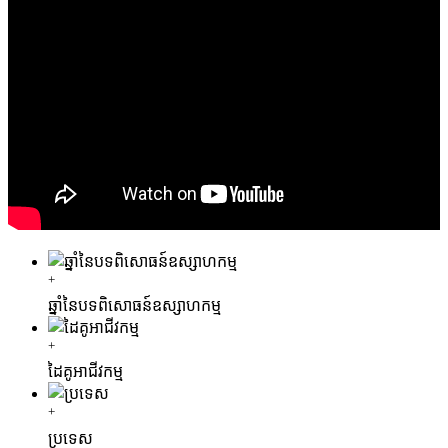
+
ឆ្នាំនៃបទពិសោធន៍ឧស្សាហកម្ម
+
ដៃគូអាជីវកម្ម
+
ប្រទេស