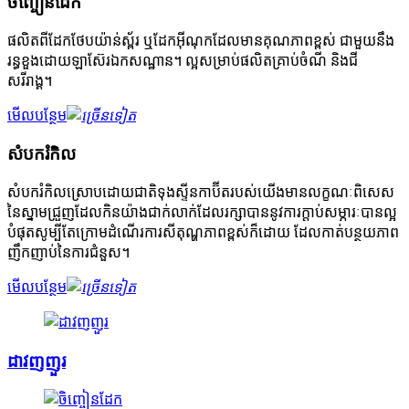
ចិញ្ចៀនដែក
ផលិតពីដែកថែបយ៉ាន់ស្ព័រ ឬដែកអ៊ីណុកដែលមានគុណភាពខ្ពស់ ជាមួយនឹង
រន្ធខួងដោយឡាស៊ែរឯកសណ្ឋាន។ ល្អសម្រាប់ផលិតគ្រាប់ចំណី និងជី
សរីរាង្គ។
មើលបន្ថែម
សំបករំកិល
សំបករំកិលស្រោបដោយជាតិទុងស្ទីនកាប៊ីតរបស់យើងមានលក្ខណៈពិសេស
នៃស្នាមជ្រួញដែលកិនយ៉ាងជាក់លាក់ដែលរក្សាបាននូវការក្តាប់សម្ភារៈបានល្អ
បំផុតសូម្បីតែក្រោមដំណើរការសីតុណ្ហភាពខ្ពស់ក៏ដោយ ដែលកាត់បន្ថយភាព
ញឹកញាប់នៃការជំនួស។
មើលបន្ថែម
ដាវញញួរ