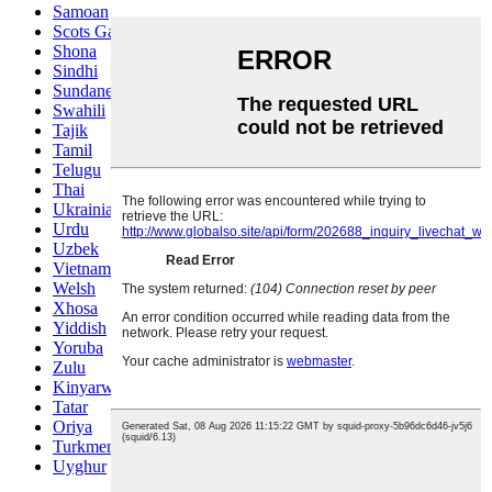
Samoan
Scots Gaelic
Shona
Sindhi
Sundanese
Swahili
Tajik
Tamil
Telugu
Thai
Ukrainian
Urdu
Uzbek
Vietnamese
Welsh
Xhosa
Yiddish
Yoruba
Zulu
Kinyarwanda
Tatar
Oriya
Turkmen
Uyghur