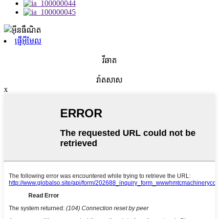
ផ្ញើអ៊ីមែល
វីឆាត
វ៉ាតសាស
x