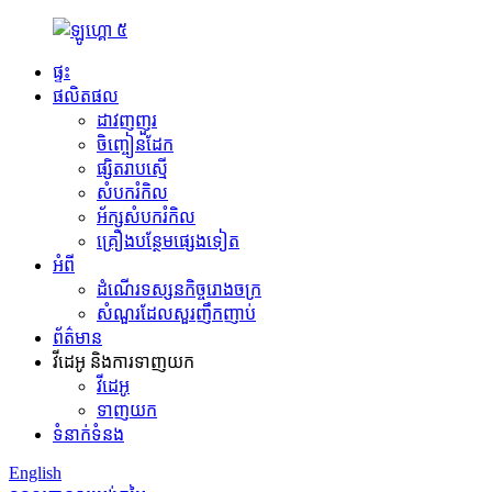
ផ្ទះ
ផលិតផល
ដាវញញួរ
ចិញ្ចៀនដែក
ផ្សិតរាបស្មើ
សំបករំកិល
អ័ក្ស​សំបក​រំកិល
គ្រឿងបន្ថែមផ្សេងទៀត
អំពី
ដំណើរទស្សនកិច្ចរោងចក្រ
សំណួរដែលសួរញឹកញាប់
ព័ត៌មាន
វីដេអូ និង​ការទាញយក
វីដេអូ
ទាញយក
ទំនាក់ទំនង
English